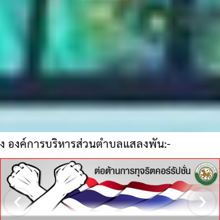
ริหารส่วนตำบลแสลงพัน:-